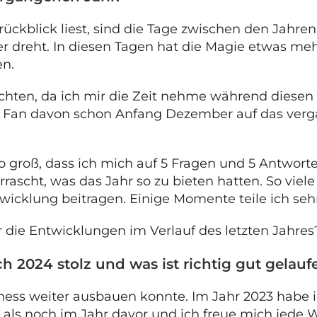
kblick liest, sind die Tage zwischen den Jahren be
r dreht. In diesen Tagen hat die Magie etwas me
en.
chten, da ich mir die Zeit nehme während diesen 
in Fan davon schon Anfang Dezember auf das verga
so groß, dass ich mich auf 5 Fragen und 5 Antwort
rascht, was das Jahr so zu bieten hatten. So vie
wicklung beitragen. Einige Momente teile ich sehr
r die Entwicklungen im Verlauf des letzten Jahres
ch 2024 stolz und was ist richtig gut gelauf
siness weiter ausbauen konnte. Im Jahr 2023 habe
en als noch im Jahr davor und ich freue mich jede