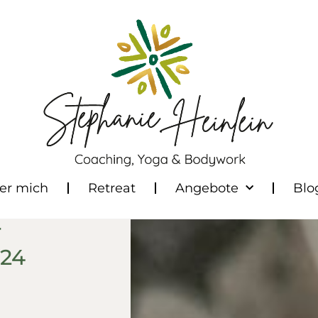
er mich
Retreat
Angebote
Blo
r
024